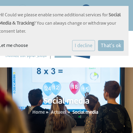
Invaltij 17, 2201 WN Noordwijk
071-3614091
Social
Hi! Could we please enable some additional services for
E-mailadres
Media & Tracking
? You can always change or withdraw your
consent later.
Let me choose
I decline
That's ok
Social media
Home
»
Actueel
»
Social media